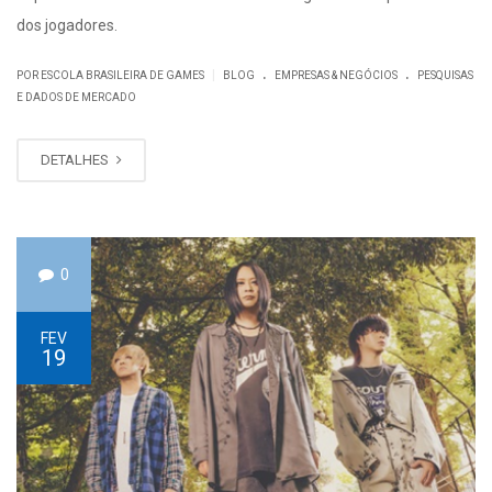
dos jogadores.
.
.
|
POR ESCOLA BRASILEIRA DE GAMES
BLOG
EMPRESAS & NEGÓCIOS
PESQUISAS
E DADOS DE MERCADO
DETALHES
0
FEV
19