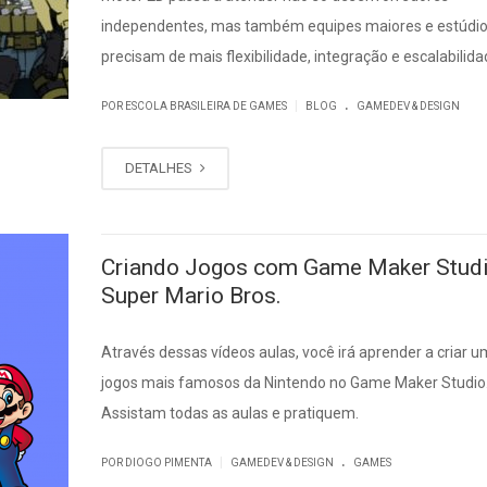
independentes, mas também equipes maiores e estúdio
precisam de mais flexibilidade, integração e escalabilida
.
|
POR ESCOLA BRASILEIRA DE GAMES
BLOG
GAMEDEV & DESIGN
DETALHES
Criando Jogos com Game Maker Stud
Super Mario Bros.
Através dessas vídeos aulas, você irá aprender a criar 
jogos mais famosos da Nintendo no Game Maker Studio
Assistam todas as aulas e pratiquem.
.
|
POR DIOGO PIMENTA
GAMEDEV & DESIGN
GAMES