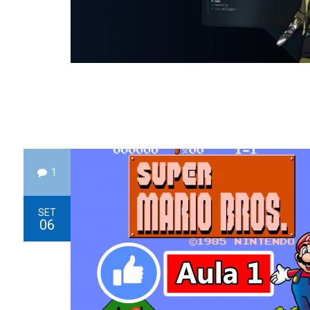
1
SET
06