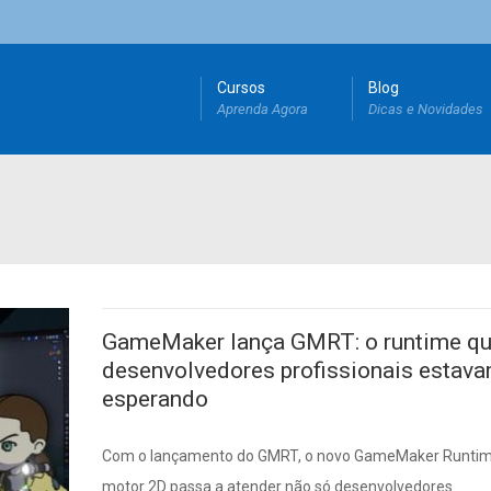
Cursos
Blog
Aprenda Agora
Dicas e Novidades
GameMaker lança GMRT: o runtime q
desenvolvedores profissionais estav
esperando
Com o lançamento do GMRT, o novo GameMaker Runtim
motor 2D passa a atender não só desenvolvedores