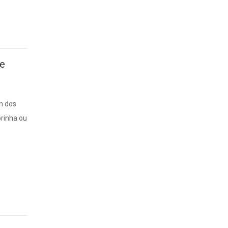
e
um dos
rinha ou