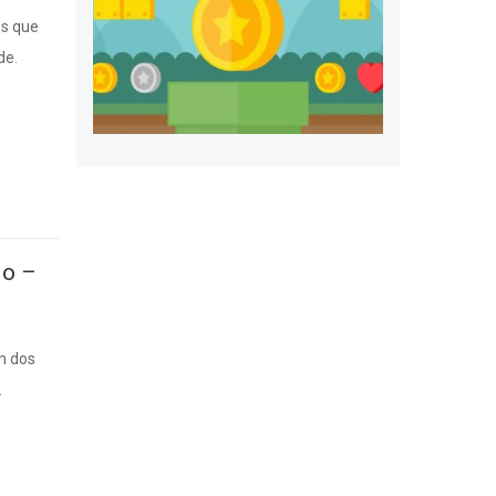
s que
de.
io –
um dos
.