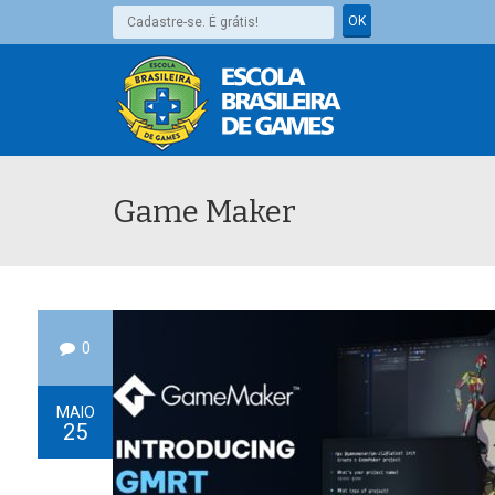
Game Maker
0
MAIO
25