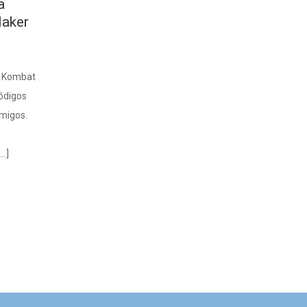
a
aker
l Kombat
ódigos
migos.
…]