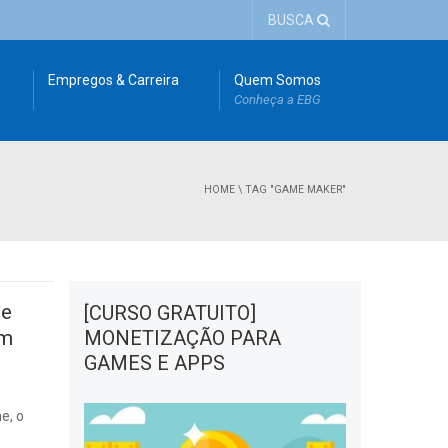
BUSCA
Empregos & Carreira
Quem Somos
Conheça a EBG
HOME
\
TAG "GAME MAKER"
ue
[CURSO GRATUITO]
am
MONETIZAÇÃO PARA
GAMES E APPS
e, o