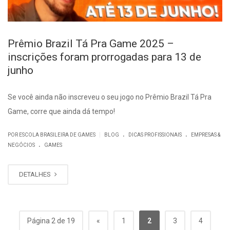
Prêmio Brazil Tá Pra Game 2025 –
inscrições foram prorrogadas para 13 de
junho
Se você ainda não inscreveu o seu jogo no Prêmio Brazil Tá Pra
Game, corre que ainda dá tempo!
.
.
|
POR ESCOLA BRASILEIRA DE GAMES
BLOG
DICAS PROFISSIONAIS
EMPRESAS &
.
NEGÓCIOS
GAMES
DETALHES
Página 2 de 19
«
1
2
3
4