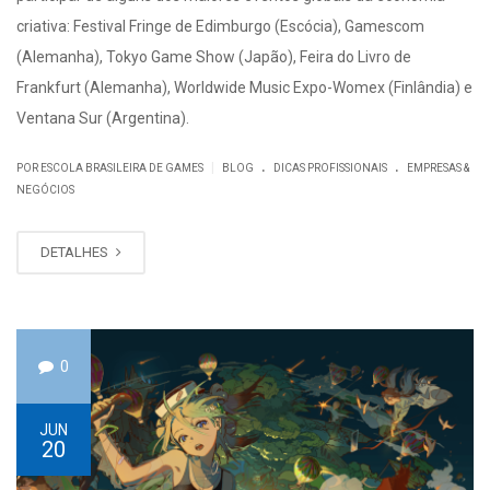
criativa: Festival Fringe de Edimburgo (Escócia), Gamescom
(Alemanha), Tokyo Game Show (Japão), Feira do Livro de
Frankfurt (Alemanha), Worldwide Music Expo-Womex (Finlândia) e
Ventana Sur (Argentina).
.
.
|
POR ESCOLA BRASILEIRA DE GAMES
BLOG
DICAS PROFISSIONAIS
EMPRESAS &
NEGÓCIOS
DETALHES
0
JUN
20