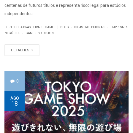
centenas de futuros títulos e representa risco legal para estúdios
independentes
.
.
|
POR ESCOLA BRASILEIRA DE GAMES
BLOG
DICAS PROFISSIONAIS
EMPRESAS &
.
NEGÓCIOS
GAMEDEV & DESIGN
DETALHES
0
AGO
18