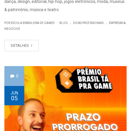
dança, design, editorial, hip-hop, jogos eletrônicos, moda, museus
& patrimônio, música e teatro.
.
.
|
POR ESCOLA BRASILEIRA DE GAMES
BLOG
DICAS PROFISSIONAIS
EMPRESAS &
NEGÓCIOS
DETALHES
0
JUN
05